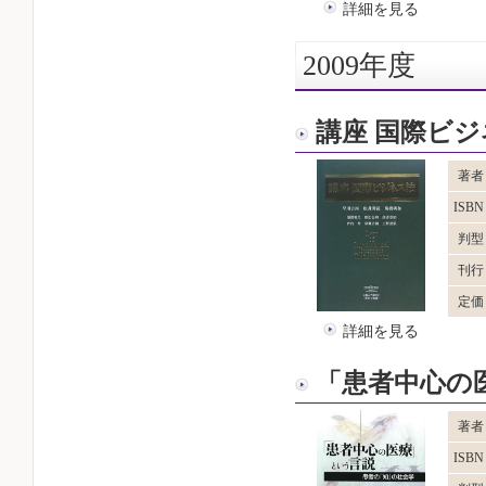
詳細を見る
2009年度
講座 国際ビ
著者
ISB
判型
刊行
定価
詳細を見る
「患者中心の
著者
ISB