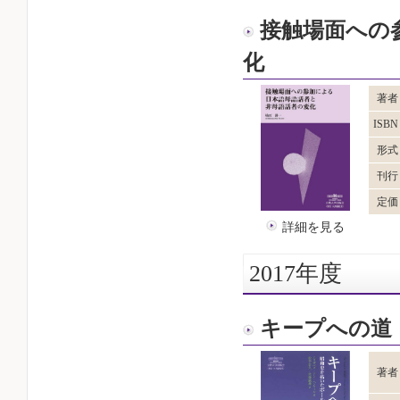
接触場面への
化
著者
ISB
形式
刊行
定価
詳細を見る
2017年度
キープへの道
著者