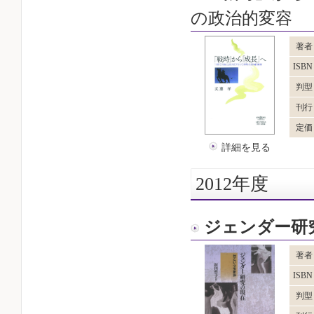
の政治的変容
著者
ISB
判型
刊行
定価
詳細を見る
2012年度
ジェンダー研
著者
ISB
判型