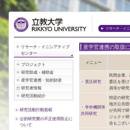
リサーチ・イニ
産学官連携の取扱
リサーチ・イニシアティブ
センター
メニュー
プロジェクト
研究助成・補助金
民間企業、
産学官連携・知的財産
受託研究
委託を受け
員等が研究
研究者情報
研究活動紹介
特定の研究
地方公共団
学外機関等
研究活動行動規範
が共同で研
共同研究
ジェクト研
公的研究費の不正使用防止に
合もござい
ついて