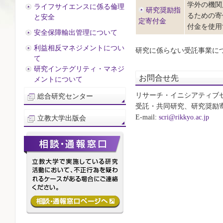
学外の機関
ライフサイエンスに係る倫理
研究奨励指
るための寄
と安全
定寄付金
付金を使用
安全保障輸出管理について
利益相反マネジメントについ
研究に係らない受託事業に
て
研究インテグリティ・マネジ
お問合せ先
メントについて
リサーチ・イニシアティブ
総合研究センター
受託・共同研究、研究奨励寄
E-mail:
scri@rikkyo.ac.jp
立教大学出版会