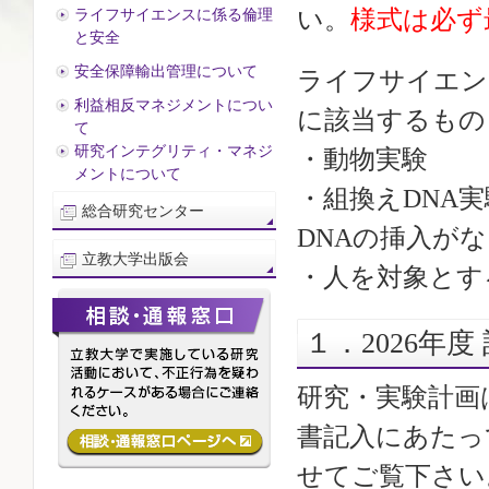
い。
様式は必ず
ライフサイエンスに係る倫理
と安全
安全保障輸出管理について
ライフサイエン
利益相反マネジメントについ
に該当するもの
て
研究インテグリティ・マネジ
・動物実験
メントについて
・組換えDNA
総合研究センター
DNAの挿入が
立教大学出版会
・人を対象とす
１．2026年
研究・実験計画
書記入にあたっ
せてご覧下さい