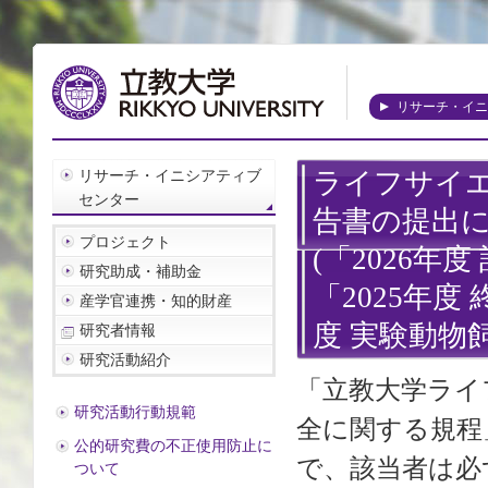
リサーチ・イニ
リサーチ・イニシアティブ
ライフサイ
センター
告書の提出
プロジェクト
(「2026
研究助成・補助金
「2025年度
産学官連携・知的財産
度 実験動物
研究者情報
研究活動紹介
「立教大学ライ
研究活動行動規範
全に関する規程
公的研究費の不正使用防止に
で、該当者は必
ついて