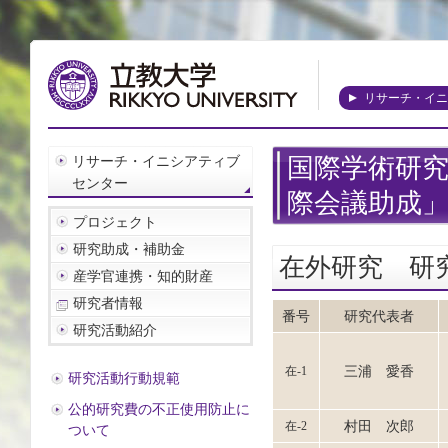
リサーチ・イニ
リサーチ・イニシアティブ
国際学術研究
センター
際会議助成
プロジェクト
研究助成・補助金
在外研究 研
産学官連携・知的財産
研究者情報
番号
研究代表者
研究活動紹介
三浦 愛香
在-1
研究活動行動規範
公的研究費の不正使用防止に
村田 次郎
在-2
ついて