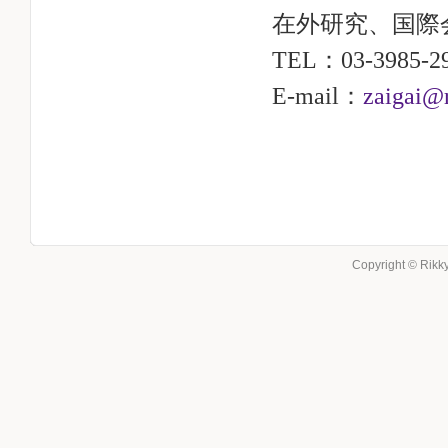
在外研究、国際
TEL：03-3985-2
E-mail：
zaigai@r
Copyright © Rikky