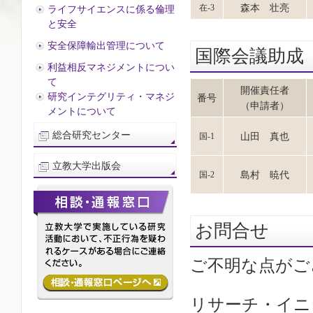
森本 壮亮
在-3
ライフサイエンスに係る倫理
と安全
安全保障輸出管理について
国際会議助成
利益相反マネジメントについ
て
開催責任者
研究インテグリティ・マネジ
番号
（申請者）
メントについて
総合研究センター
山田 真也
国-1
立教大学出版会
島村 暁代
国-2
お問合せ
ご不明な点がご
リサーチ・イニ