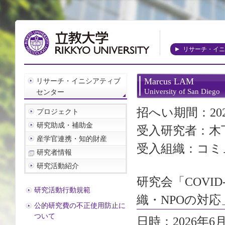
リサーチ・イニ
Marcus LAM
リサーチ・イニシアティブ
University of San Diego
センター
招へい期間：202
プロジェクト
研究助成・補助金
受入研究者：木
産学官連携・知的財産
受入組織：コミ
研究者情報
研究活動紹介
研究会「COVI
研究活動行動規範
織・NPOの対応
公的研究費の不正使用防止に
ついて
日時：2026年6月