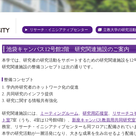
リサーチ・イニシアティブセンター
立教大学の研究活動
池袋キャンパス12号館2階 研究関連施設のご案内
本学では、研究者の研究活動をサポートするための研究関連施設を12
研究関連施設の整備コンセプトは次の通りです。
整備コンセプト
学内外研究者のネットワーク化の促進
共同研究のインフラ提供
研究に関する情報共有強化
研究関連施設には、
ミーティングルーム
、
研究用応接室
、
リサーチコ
ト室
7室（うち、4室は12号館6階）、
新座キャンパス教員用共同研究室
務室、リサーチ・イニシアティブセンターも同フロアに配備されてい
本学の研究活動が一層活発になり、大きな成果を生み出せるよう配備