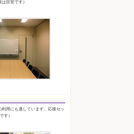
数は目安です）
の利用にも適しています。応接セッ
安です）