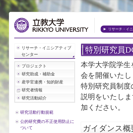
リサーチ・イニ
リサーチ・イニシアティブ
特別研究員D
センター
本学大学院学生
プロジェクト
会を開催いたし
研究助成・補助金
産学官連携・知的財産
特別研究員制度
研究者情報
説明をいたしま
研究活動紹介
加ください。
研究活動行動規範
公的研究費の不正使用防止に
ガイダンス概
ついて