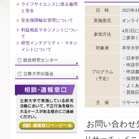
ライフサイエンスに係る倫理
日 時
2025年4
と安全
安全保障輸出管理について
実施形式
オンラ
利益相反マネジメントについ
4月2日
参加方法
て
ご参加
研究インテグリティ・マネジ
対象者
本学大
メントについて
・日本学
総合研究センター
・申請
プログラム
・申請
立教大学出版会
（予定）
・採用
・よく
・質疑
主 催
リサー
お問い合わせ