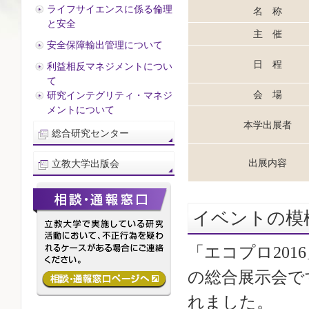
ライフサイエンスに係る倫理
名 称
と安全
主 催
安全保障輸出管理について
日 程
利益相反マネジメントについ
て
会 場
研究インテグリティ・マネジ
メントについて
本学出展者
総合研究センター
出展内容
立教大学出版会
イベントの模
「エコプロ20
の総合展示会です
れました。