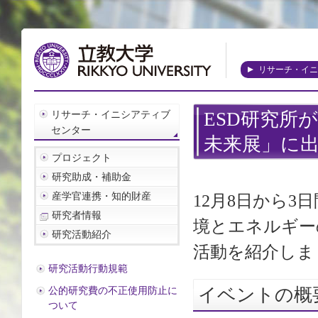
リサーチ・イニ
リサーチ・イニシアティブ
ESD研究所
センター
未来展」に
プロジェクト
研究助成・補助金
産学官連携・知的財産
12月8日から3
研究者情報
境とエネルギー
研究活動紹介
活動を紹介しま
研究活動行動規範
イベントの概
公的研究費の不正使用防止に
ついて