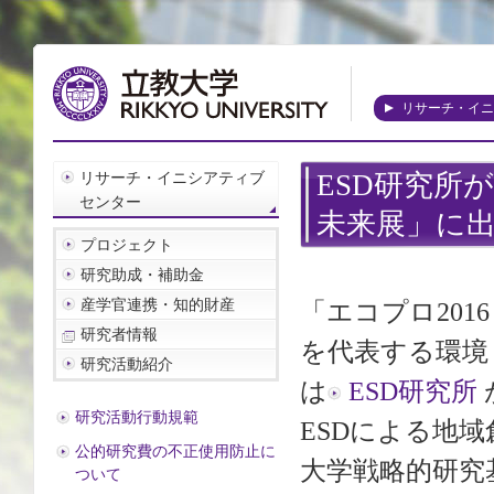
リサーチ・イニ
リサーチ・イニシアティブ
ESD研究所
センター
未来展」に
プロジェクト
研究助成・補助金
産学官連携・知的財産
「エコプロ20
研究者情報
を代表する環境
研究活動紹介
は
ESD研究所
研究活動行動規範
ESDによる地
公的研究費の不正使用防止に
大学戦略的研究
ついて