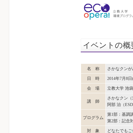
イベントの概
名 称
さかなクンが
日 時
2014年7月8日(火
会 場
立教大学 池袋
さかなクン（
講 師
阿部 治（E
第1部：基調
プログラム
第2部：記念対
対 象
どなたでもご