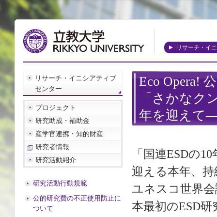
リサーチ・イニ
リサーチ・イニシアティブ
Eco Opera
センター
「さかなクン
プロジェクト
年を迎えて
研究助成・補助金
産学官連携・知的財産
研究者情報
「国連ESDの10
研究活動紹介
迎える本年、持
研究活動行動規範
ユネスコ世界会
公的研究費の不正使用防止に
本最初のESD
ついて