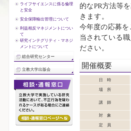
ライフサイエンスに係る倫理
的なPR方法等
と安全
きます。
安全保障輸出管理について
今年度の応募を
利益相反マネジメントについ
て
当されている職
研究インテグリティ・マネジ
ださい。
メントについて
総合研究センター
開催概要
立教大学出版会
日 時
場 所
講 師
対 象
定 員