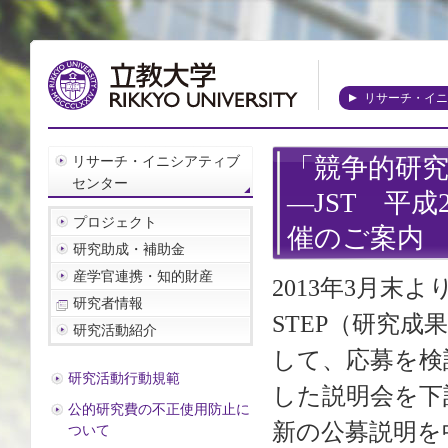
リサーチ・イニ
リサーチ・イニシアティブ
「競争的研
センター
―JST 平成
プロジェクト
催のご案内
研究助成・補助金
産学官連携・知的財産
2013年3月末
研究者情報
STEP（研究
研究活動紹介
して、応募を検
研究活動行動規範
した説明会を下
公的研究費の不正使用防止に
新の公募説明を中
ついて