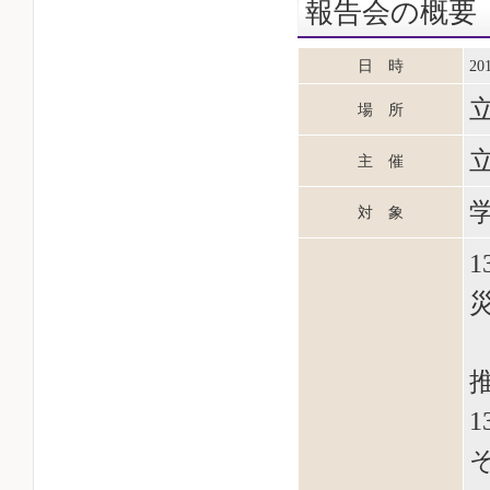
報告会の概要
日 時
2
場 所
主 催
対 象