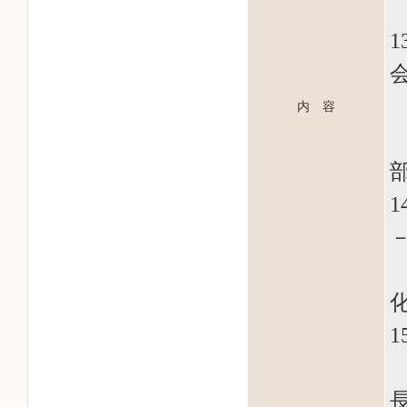
内 容
化