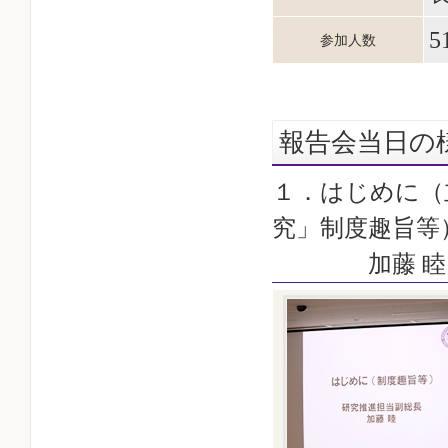
5
参加人数
報告会当日の
１．はじめに（
究」制度趣旨等
加藤 睦 教