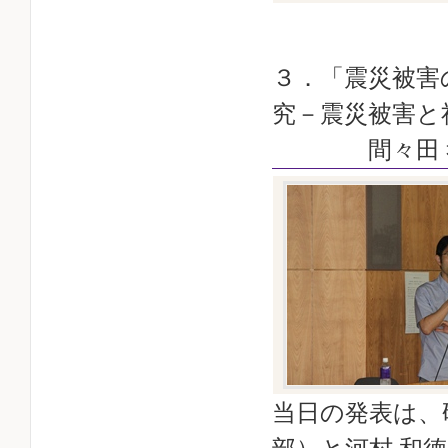
３．「震災被害
究－震災被害と
間々田 孝夫
当日の発表は、