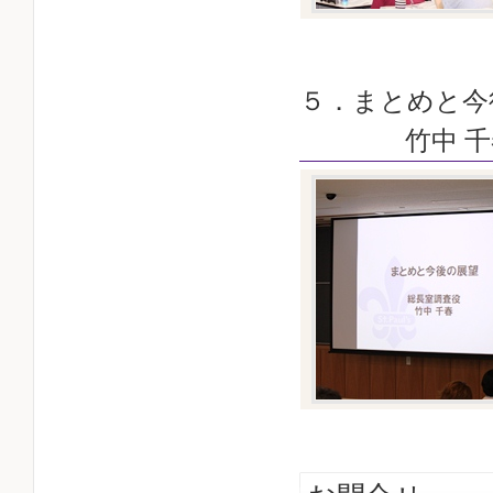
５．まとめと今
竹中 千春 