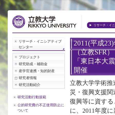
リサーチ・イニ
リサーチ・イニシアティブ
2011(平成
センター
（立教SFR）
プロジェクト
「東日本大
研究助成・補助金
開催
産学官連携・知的財産
研究者情報
立教大学学術推
研究活動紹介
災・復興支援関
研究活動行動規範
復興等に資する
公的研究費の不正使用防止に
に、2011年度
ついて