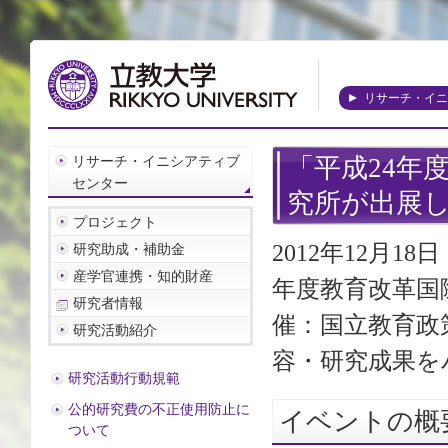
リサーチ・イニ
リサーチ・イニシアティブ
「平成24年
センター
究所が出展
プロジェクト
2012年12月
研究助成・補助金
産学官連携・知的財産
年度教育改革国
研究者情報
催：国立教育政
研究活動紹介
容・研究成果を
研究活動行動規範
公的研究費の不正使用防止に
イベントの概
ついて