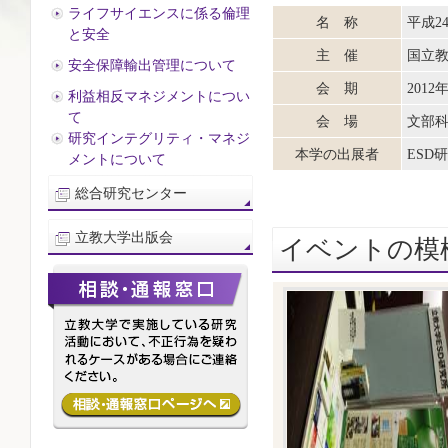
ライフサイエンスに係る倫理
名 称
平成2
と安全
主 催
国立
安全保障輸出管理について
会 期
2012
利益相反マネジメントについ
て
会 場
文部
研究インテグリティ・マネジ
本学の出展者
ESD
メントについて
総合研究センター
立教大学出版会
イベントの模