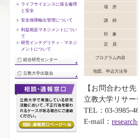
ライフサイエンスに係る倫理
場 所
と安全
安全保障輸出管理について
講 師
利益相反マネジメントについ
対 象
て
研究インテグリティ・マネジ
定 員
メントについて
プログラム内容
総合研究センター
地図、申込方法等
立教大学出版会
【お問合わせ先
立教大学リサー
TEL：03-3985-
E-mail：
research