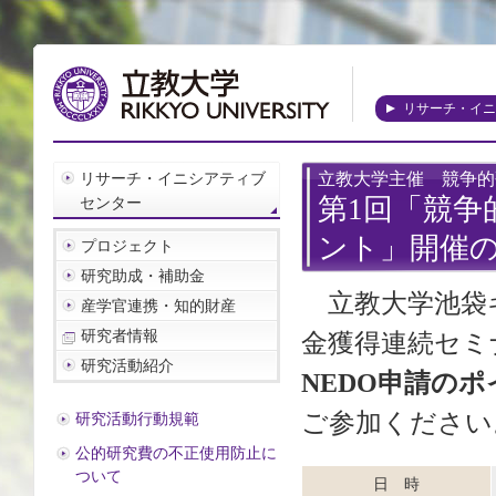
リサーチ・イニ
立教大学主催 競争的
リサーチ・イニシアティブ
第1回「競争
センター
ント」開催
プロジェクト
研究助成・補助金
立教大学池袋
産学官連携・知的財産
研究者情報
金獲得連続セミ
研究活動紹介
NEDO申請の
ご参加ください
研究活動行動規範
公的研究費の不正使用防止に
ついて
日 時