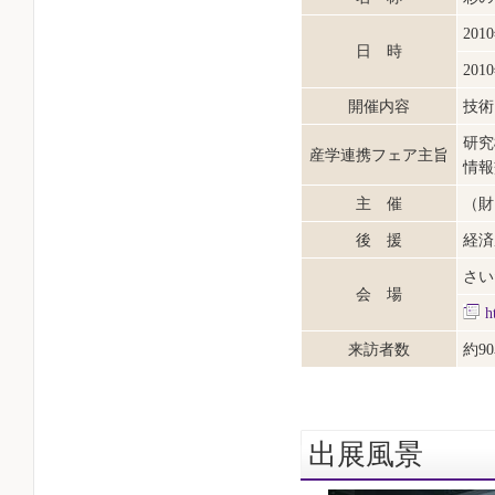
20
日 時
20
開催内容
技術
研究
産学連携フェア主旨
情報
主 催
（財
後 援
経済
さい
会 場
h
来訪者数
約9
出展風景