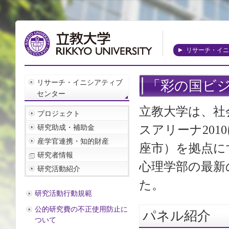
リサーチ・イニ
リサーチ・イニシアティブ
「彩の国ビジ
センター
立教大学は、社
プロジェクト
スアリーナ20
研究助成・補助金
産学官連携・知的財産
座市）を拠点に
研究者情報
心理学部の最新
研究活動紹介
た。
研究活動行動規範
公的研究費の不正使用防止に
パネル紹介
ついて